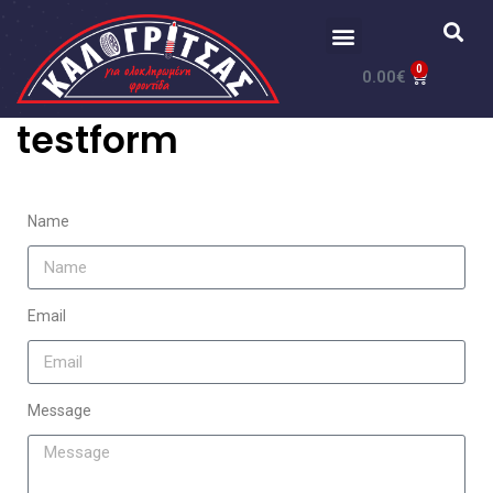
0
0.00
€
testform
Name
Email
Message