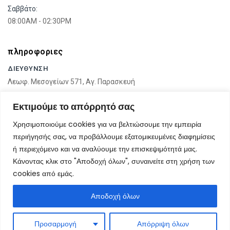
Σαββάτο:
08:00AM - 02:30PM
πληροφοριες
ΔΙΕΥΘΥΝΣΗ
Λεωφ. Μεσογείων 571, Αγ. Παρασκευή
Εκτιμούμε το απόρρητό σας
ΤΗΛΕΦΩΝΟ
210-601-4142
Χρησιμοποιούμε cookies για να βελτιώσουμε την εμπειρία
περιήγησής σας, να προβάλλουμε εξατομικευμένες διαφημίσεις
EMAIL
ή περιεχόμενο και να αναλύουμε την επισκεψιμότητά μας.
info@kalogritsas.gr
Κάνοντας κλικ στο "Αποδοχή όλων", συναινείτε στη χρήση των
cookies από εμάς.
Αποδοχή όλων
Copyright ©2026 Kalogritsas. All Rights Reserved
Design and Development by
Devseg
Προσαρμογή
Απόρριψη όλων