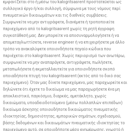
εμφανίζεται στο ή μέσω του kalogritsasrent προστατεύεται ως
συλλογικό έργο ή/και συλλογή, σύμφωνα με τους νόμους περί
πνευματικών δικαιωμάτων και τις διεθνείς συμβάσεις.
Συμφωνείτε να μην αντιγράφετε, διανέμετε ή τροποποιείτε
περιεχόμενο από το kalogritsasrent χωρίς τη ρητή έγγραφη
συγκατάθεσή μας. Δεν μπορείτε να αποσυναρμολογήσετε ή να
απομεταγλωττίσετε, reverse engineer ή να επιχειρήσετε με άλλο
τρόπο να ανακαλύψετε οποιονδήποτε πηγαίο κώδικα που
περιέχεται στο kalogritsasrent. Χωρίς περιορισμό των ανωτέρω,
συμφωνείτε να μην αναπαράγετε, αντιγράψετε, πωλήσετε,
μεταπωλήσετε ή εκμεταλλευτείτε για οποιονδήποτε σκοπό
οποιαδήποτε πτυχή του kalogritsasrent (εκτός από το δικό σας
περιεχόμενο). Όταν μας δίνετε περιεχόμενο, μας παραχωρείτε και
δηλώνετε ότι έχετε το δικαίωμα να μας παραχωρήσετε ένα μη
αποκλειστικό, παγκόσμιο, διαρκές, αμετάκλητο, χωρίς
δικαιώματα, υποαδειοδοτούμενο (μέσω πολλαπλών επιπέδων)
δικαίωμα άσκησης οποιουδήποτε δικαιώματος πνευματικής
ιδιοκτησίας, δημοσιότητας, εμπορικών σημάτων, σχεδιασμού,
βάσης δεδομένων και δικαιωμάτων πνευματικής ιδιοκτησίας το
περιεχόμενο αυτό, σε οποιοδήποτε μέσο ενημέρωσης, γνωστό ή