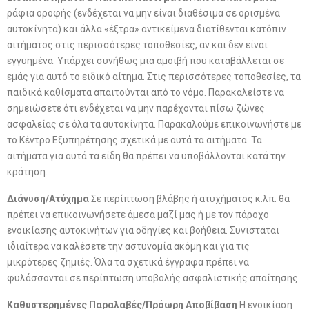
ράφια οροφής (ενδέχεται να μην είναι διαθέσιμα σε ορισμένα
αυτοκίνητα) και άλλα «έξτρα» αντικείμενα διατίθενται κατόπιν
αιτήματος στις περισσότερες τοποθεσίες, αν και δεν είναι
εγγυημένα. Υπάρχει συνήθως μια αμοιβή που καταβάλλεται σε
εμάς για αυτό το ειδικό αίτημα. Στις περισσότερες τοποθεσίες, τα
παιδικά καθίσματα απαιτούνται από το νόμο. Παρακαλείστε να
σημειώσετε ότι ενδέχεται να μην παρέχονται πίσω ζώνες
ασφαλείας σε όλα τα αυτοκίνητα. Παρακαλούμε επικοινωνήστε με
το Κέντρο Εξυπηρέτησης σχετικά με αυτά τα αιτήματα. Τα
αιτήματα για αυτά τα είδη θα πρέπει να υποβάλλονται κατά την
κράτηση.
Διάνυση/Ατύχημα
Σε περίπτωση βλάβης ή ατυχήματος κ.λπ. θα
πρέπει να επικοινωνήσετε άμεσα μαζί μας ή με τον πάροχο
ενοικίασης αυτοκινήτων για οδηγίες και βοήθεια. Συνιστάται
ιδιαίτερα να καλέσετε την αστυνομία ακόμη και για τις
μικρότερες ζημιές. Όλα τα σχετικά έγγραφα πρέπει να
φυλάσσονται σε περίπτωση υποβολής ασφαλιστικής απαίτησης
Καθυστερημένες Παραλαβές/Πρόωρη Αποβίβαση
Η ενοικίαση