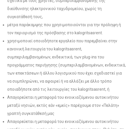
σχετικά με τους χρήστες, συμπεριλαμβανομένης της
διεύθυνσης ηλεκτρονικού ταχυδρομείου, χωρίς τη
συγκατάθεσή τους,
μέτρα παράκαμψης που χρησιμοποιούνται για την πρόληψη ή
τον περιορισμό της πρόσβασης στο kalogritsasrent.
χρησιμοποιεί οποιοδήποτε εργαλείο που παρεμβαίνει στην
κανονική λειτουργία του kalogritsasrent,
συμπεριλαμβανομένων, ενδεικτικά, των plug-ins του
προγράμματος περιήγησης (συμπεριλαμβανομένων, ενδεικτικά,
των επεκτάσεων ή άλλου λογισμικού που έχει σχεδιαστεί για
να συμπληρώνει, να αφαιρεί ή να αλλάζει με άλλο τρόπο
οποιαδήποτε από τις λειτουργίες του kalogritsasrent, ή
Απαγορεύεται η μεταφορά του ενοικιαζόμενου αυτοκινήτου
μεταξύ νησιών, εκτός εάν «εμείς» παρέχουμε στον «Πελάτη»
γραπτή συγκατάθεσή μας
Απαγορεύεται η μεταφορά του ενοικιαζόμενου αυτοκινήτου