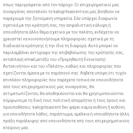
όπως περιγράφεται από τον πάροχο. Οι επιχειρηματικοί μας
συνεργάτες αποτελούν το kalogritsasrent και μας βοηθούν να
παρέχουμε την ζητούμενη υπηρεσία. Εάν υπάρχει διαφωνία
σχετικά με την κράτησή σας, την ασφαλιστική κάλυψη ή
οποιοδήποτε άλλο θέμα σχετικό με τον πελάτη, ενδέχεται να
χρειαστεί να κοινοποιήσουμε πληροφορίες σχετικά με τη
διαδικασία κράτησης ή την ίδια τη διαφορά. Αυτό μπορεί να
περιλαμβάνει αντίγραφο της επιβεβαίωσης της κράτησής σας,
ανταλλαγή email μεταξύ του «Προμηθευτή Ενοικίασης
Αυτοκινήτου» και του «Πελάτη», καθώς και πληροφορίες που
σχετίζονται άμεσα με το παράπονό σας. Λάβετε υπόψη ότι τυχόν
επιπλέον πληροφορίες που παρέχετε τοπικά σε οποιονδήποτε
από τους επιχειρηματικούς μας συνεργάτες, θα
αντιμετωπίζονται, θα αποθηκεύονται και θα χρησιμοποιούνται
σύμφωνα με τη δική τους πολιτική απορρήτου ή τους όρους και
προϋποθέσεις. kalogritsasrent δεν φέρει καμία ευθύνη ή ευθύνη
για οποιοδήποτε λάθος, παράπτωμα, αμέλεια ή οποιαδήποτε άλλη
πράξη παράλειψης από οποιονδήποτε από τους επιχειρηματικούς
εταίρους μας.