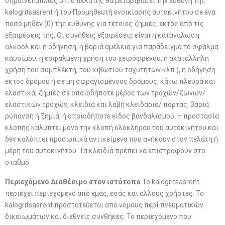
σημαίνει απλώς ότι ο πελάτης θα μεταβιβάσει την ευθύνη της
kalogritsasrent ή του Προμηθευτή ενοικίασης αυτοκινήτου σε ένα
ποσό μηδέν (0) της ευθύνης για τέτοιες ζημιές, εκτός από τις
εξαιρέσεις της. Οι συνήθεις εξαιρέσεις είναι η κατανάλωση
αλκοόλ και η οδήγηση, η βαριά αμέλεια για παράδειγμα το σφάλμα
καυσίμου, η εσφαλμένη χρήση του χειρόφρενου, η ακατάλληλη
χρήση του συμπλέκτη, του κιβωτίου ταχυτήτων κλπ.), η οδήγηση
εκτός δρόμου ή σε μη σφραγισμένους δρόμους, κάτω πλευρά και
ελαστικά, ζημιές σε οποιοδήποτε μέρος των τροχών/ζώνων/
ελαστικών τροχών, κλειδιά και λαβή κλειδαριά/ πόρτας, βαριά
ρύπανση ή ζημιά, ή οποιοδήποτε είδος βανδαλισμού. Η προστασία
κλοπής καλύπτει μόνο την κλοπή ολόκληρου του αυτοκινήτου και
δεν καλύπτει προσωπικά αντικείμενα που ανήκουν στον πελάτη ή
μέρη του αυτοκινήτου. Τα κλειδιά πρέπει να επιστραφούν στο
σταθμό.
Περιεχόμενο Διαθέσιμο στον ιστότοπο
Το kalogritsasrent
περιέχει περιεχόμενο από εμάς, εσάς και άλλους χρήστες. Το
kalogritsasrent προστατεύεται από νόμους περί πνευματικών
δικαιωμάτων και διεθνείς συνθήκες. Το περιεχόμενο που