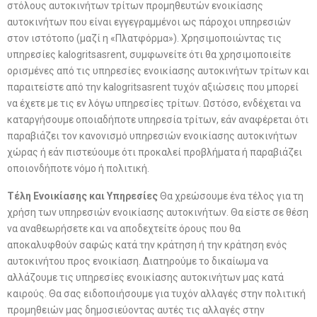
στόλους αυτοκινήτων τρίτων προμηθευτών ενοικίασης
αυτοκινήτων που είναι εγγεγραμμένοι ως πάροχοι υπηρεσιών
στον ιστότοπο (μαζί η «Πλατφόρμα»). Χρησιμοποιώντας τις
υπηρεσίες kalogritsasrent, συμφωνείτε ότι θα χρησιμοποιείτε
ορισμένες από τις υπηρεσίες ενοικίασης αυτοκινήτων τρίτων και
παραιτείστε από την kalogritsasrent τυχόν αξιώσεις που μπορεί
να έχετε με τις εν λόγω υπηρεσίες τρίτων. Ωστόσο, ενδέχεται να
καταργήσουμε οποιαδήποτε υπηρεσία τρίτων, εάν αναφέρεται ότι
παραβιάζει τον κανονισμό υπηρεσιών ενοικίασης αυτοκινήτων
χώρας ή εάν πιστεύουμε ότι προκαλεί προβλήματα ή παραβιάζει
οποιονδήποτε νόμο ή πολιτική.
Τέλη Ενοικίασης και Υπηρεσίες
Θα χρεώσουμε ένα τέλος για τη
χρήση των υπηρεσιών ενοικίασης αυτοκινήτων. Θα είστε σε θέση
να αναθεωρήσετε και να αποδεχτείτε όρους που θα
αποκαλυφθούν σαφώς κατά την κράτηση ή την κράτηση ενός
αυτοκινήτου προς ενοικίαση. Διατηρούμε το δικαίωμα να
αλλάζουμε τις υπηρεσίες ενοικίασης αυτοκινήτων μας κατά
καιρούς. Θα σας ειδοποιήσουμε για τυχόν αλλαγές στην πολιτική
προμηθειών μας δημοσιεύοντας αυτές τις αλλαγές στην