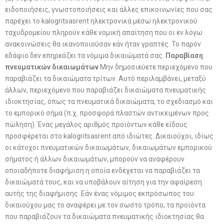
ειδοποιήσεις, γνωστοποιήσεις και άλλες επικοινωνίες που σας
παρέχει το kalogritsasrent ηλεκτρονικά μέσω ηλεκτρονικού
ταχυδρομείου πληρούν κάθε νομική απαίτηση που οι εν λόγω
ανακοινώσεις θα ικανοποιούσαν εάν ήταν γραπτές. Το παρόν
εδάφιο δεν επηρεάζει τα νόμιμα δικαιώματά σας.
Παραβίαση
πνευματικών δικαιωμάτων
Μην δημοσιεύετε περιεχόμενο που
παραβιάζει τα δικαιώματα τρίτων. Αυτό περιλαμβάνει, μεταξύ
άλλων, περιεχόμενο που παραβιάζει δικαιώματα πνευματικής
ιδιοκτησίας, όπως τα πνευματικά δικαιώματα, το σχεδιασμό και
το εμπορικό σήμα (π.χ. προσφορά πλαστών αντικειμένων προς
πώληση). Ένας μεγάλος αριθμός προϊόντων κάθε είδους
προσφέρεται στο kalogritsasrent από ιδιώτες. Δικαιούχοι, ιδίως
οι κάτοχοι πνευματικών δικαιωμάτων, δικαιωμάτων εμπορικού
σήματος ή άλλων δικαιωμάτων, μπορούν να αναφέρουν
οποιαδήποτε διαφήμιση η οποία ενδέχεται να παραβιάζει τα
δικαιώματά τους, και να υποβάλουν αίτηση για την αφαίρεση
αυτής της διαφήμισης. Εάν ένας νόμιμος εκπρόσωπος του
δικαιούχου μας το αναφέρει με τον σωστό τρόπο, τα προϊόντα
που παραβιάζουν τα δικαιώματα πνευματικής ιδιοκτησίας θα