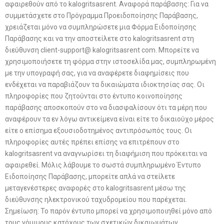
αφαιρεθούν από το kalogritsasrent. Αναφορά παράβασης: Για να
συμμετάσχετε στο Πρόγραμμα Προειδοποίησης Παράβασης,
χρειάζεται μόνο να συμπληρώσετε μια Φόρμα Ειδοποίησης
Παράβασης και να την αποστείλετε στο kalogritsasrent στη
διεύθυνση client-support@ kalogritsasrent com. Μπορείτε να
χρησιμοποιήσετε τη φόρμα στην ιστοσελίδα μας, συμπληρωμένη
με την υπογραφή σας, για να αναφέρετε διαφημίσεις που
ενδέχεται να παραβιάζουν τα δικαιώματα ιδιοκτησίας σας. Οι
πληροφορίες που ζητούνται στο έντυπο κοινοποίησης
παράβασης αποσκοπούν στο να διασφαλίσουν ότι τα μέρη που
αναφέρουν τα εν λόγω αντικείμενα είναι είτε το δικαιούχο μέρος
είτε ο επίσημα εξουσιοδοτημένος αντιπρόσωπός τους. Οι
πληροφορίες αυτές πρέπει επίσης να επιτρέπουν στο
kalogritsasrent να αναγνωρίσει τη διαφήμιση που πρόκειται να
αφαιρεθεί. Μόλις λάβουμε το σωστά συμπληρωμένο Έντυπο
Ειδοποίησης Παράβασης, μπορείτε απλά να στείλετε
μεταγενέστερες αναφορές στο kalogritsasrent μέσω της
διεύθυνσης ηλεκτρονικού ταχυδρομείου που παρέχεται.
Σημείωση: Το παρόν έντυπο μπορεί να χρησιμοποιηθεί μόνο από
τους νόμιμους κατόχους των σχετικών δικαιωμάτων