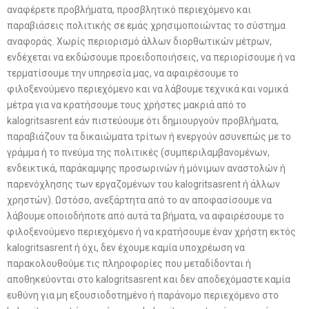
αναφέρετε προβλήματα, προσβλητικό περιεχόμενο και
παραβιάσεις πολιτικής σε εμάς χρησιμοποιώντας το σύστημα
αναφοράς. Χωρίς περιορισμό άλλων διορθωτικών μέτρων,
ενδέχεται να εκδώσουμε προειδοποιήσεις, να περιορίσουμε ή να
τερματίσουμε την υπηρεσία μας, να αφαιρέσουμε το
φιλοξενούμενο περιεχόμενο και να λάβουμε τεχνικά και νομικά
μέτρα για να κρατήσουμε τους χρήστες μακριά από το
kalogritsasrent εάν πιστεύουμε ότι δημιουργούν προβλήματα,
παραβιάζουν τα δικαιώματα τρίτων ή ενεργούν ασυνεπώς με το
γράμμα ή το πνεύμα της πολιτικές (συμπεριλαμβανομένων,
ενδεικτικά, παράκαμψης προσωρινών ή μόνιμων αναστολών ή
παρενόχλησης των εργαζομένων του kalogritsasrent ή άλλων
χρηστών). Ωστόσο, ανεξάρτητα από το αν αποφασίσουμε να
λάβουμε οποιοδήποτε από αυτά τα βήματα, να αφαιρέσουμε το
φιλοξενούμενο περιεχόμενο ή να κρατήσουμε έναν χρήστη εκτός
kalogritsasrent ή όχι, δεν έχουμε καμία υποχρέωση να
παρακολουθούμε τις πληροφορίες που μεταδίδονται ή
αποθηκεύονται στο kalogritsasrent και δεν αποδεχόμαστε καμία
ευθύνη για μη εξουσιοδοτημένο ή παράνομο περιεχόμενο στο