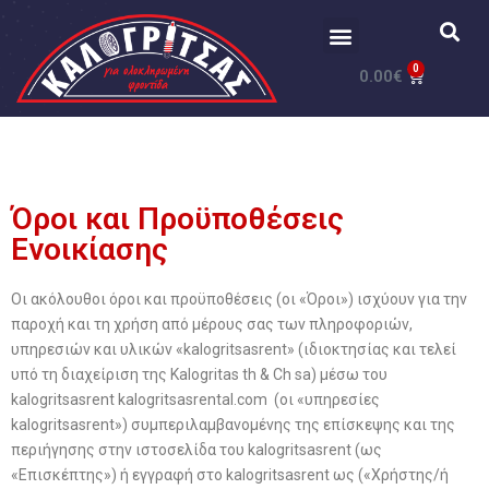
0
0.00
€
Όροι και Προϋποθέσεις
Ενοικίασης
Οι ακόλουθοι όροι και προϋποθέσεις (οι «Όροι») ισχύουν για την
παροχή και τη χρήση από μέρους σας των πληροφοριών,
υπηρεσιών και υλικών «kalogritsasrent» (ιδιοκτησίας και τελεί
υπό τη διαχείριση της Kalogritas th & Ch sa) μέσω του
kalogritsasrent kalogritsasrental.com (οι «υπηρεσίες
kalogritsasrent») συμπεριλαμβανομένης της επίσκεψης και της
περιήγησης στην ιστοσελίδα του kalogritsasrent (ως
«Επισκέπτης») ή εγγραφή στο kalogritsasrent ως («Χρήστης/ή