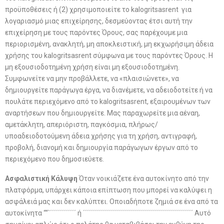
προϋποθέσεις ή (2) χρησιμοποιείτε το kalogritsasrent για
λογαριασμό μιας επιχείρησης, δεσμεύοντας έτσι αυτή την
επιχείρηση με τους παρόντες Όρους, σας παρέχουμε μια
περιορισμένη, ανακλητή, μη αποκλειστική, μη εκχωρήσιμη άδεια
χρήσης του kalogritsasrent σύμφωνα με τους παρόντες Όρους. Η
μη εξουσιοδοτημένη χρήση είναι μη εξουσιοδοτημένη.
Συμφωνείτε να μην προβάλλετε, να «πλαισιώνετε», να
δημιουργείτε παράγωγα έργα, να διανέμετε, να αδειοδοτείτε ή να
πουλάτε περιεχόμενο από το kalogritsasrent, εξαιρουμένων των
αναρτήσεων που δημιουργείτε. Μας παραχωρείτε μια αέναη,
αμετάκλητη, απεριόριστη, παγκόσμια, πλήρως/
υποαδειοδοτούμενη άδεια χρήσης για τη χρήση, αντιγραφή,
προβολή, διανομή και δημιουργία παράγωγων έργων από το
περιεχόμενο που δημοσιεύετε.
Ασφαλιστική Κάλυψη
Όταν νοικιάζετε ένα αυτοκίνητο από την
πλατφόρμα, υπάρχει κάποια επίπτωση που μπορεί να καλύψει η
ασφάλειά μας και δεν καλύπτει. Οποιαδήποτε ζημιά σε ένα από τα
αυτοκίνητα ““`΄΄΄΄΄΄΄΄΄΄΄΄΄ ή ΄΄΄΄΄΄΄΄΄΄΄΄΄΄΄΄΄΄΄΄΄΄΄΄΄΄΄΄΄΄΄΄΄΄΄΄΄΄΄΄΄΄΄΄΄΄΄΄΄΄΄΄΄΄΄ Αυτό