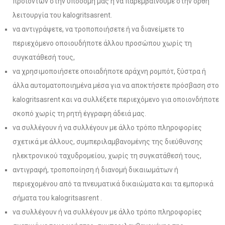
προϊόντων στην υποδομή μας ή να παρεμβαίνουμε στην ορθή
λειτουργία του kalogritsasrent.
να αντιγράψετε, να τροποποιήσετε ή να διανείμετε το
περιεχόμενο οποιουδήποτε άλλου προσώπου χωρίς τη
συγκατάθεσή τους,
να χρησιμοποιήσετε οποιαδήποτε αράχνη ρομπότ, ξύστρα ή
άλλα αυτοματοποιημένα μέσα για να αποκτήσετε πρόσβαση στο
kalogritsasrent και να συλλέξετε περιεχόμενο για οποιονδήποτε
σκοπό χωρίς τη ρητή έγγραφη άδειά μας.
να συλλέγουν ή να συλλέγουν με άλλο τρόπο πληροφορίες
σχετικά με άλλους, συμπεριλαμβανομένης της διεύθυνσης
ηλεκτρονικού ταχυδρομείου, χωρίς τη συγκατάθεσή τους,
αντιγραφή, τροποποίηση ή διανομή δικαιωμάτων ή
περιεχομένου από τα πνευματικά δικαιώματα και τα εμπορικά
σήματα του kalogritsasrent .
να συλλέγουν ή να συλλέγουν με άλλο τρόπο πληροφορίες