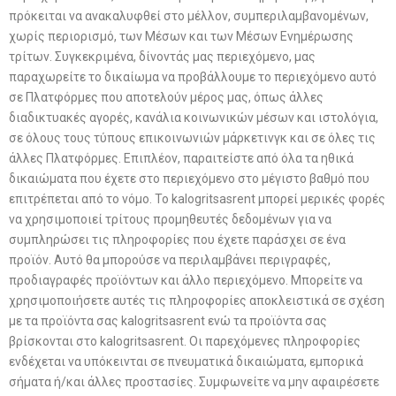
πρόκειται να ανακαλυφθεί στο μέλλον, συμπεριλαμβανομένων,
χωρίς περιορισμό, των Μέσων και των Μέσων Ενημέρωσης
τρίτων. Συγκεκριμένα, δίνοντάς μας περιεχόμενο, μας
παραχωρείτε το δικαίωμα να προβάλλουμε το περιεχόμενο αυτό
σε Πλατφόρμες που αποτελούν μέρος μας, όπως άλλες
διαδικτυακές αγορές, κανάλια κοινωνικών μέσων και ιστολόγια,
σε όλους τους τύπους επικοινωνιών μάρκετινγκ και σε όλες τις
άλλες Πλατφόρμες. Επιπλέον, παραιτείστε από όλα τα ηθικά
δικαιώματα που έχετε στο περιεχόμενο στο μέγιστο βαθμό που
επιτρέπεται από το νόμο. Το kalogritsasrent μπορεί μερικές φορές
να χρησιμοποιεί τρίτους προμηθευτές δεδομένων για να
συμπληρώσει τις πληροφορίες που έχετε παράσχει σε ένα
προϊόν. Αυτό θα μπορούσε να περιλαμβάνει περιγραφές,
προδιαγραφές προϊόντων και άλλο περιεχόμενο. Μπορείτε να
χρησιμοποιήσετε αυτές τις πληροφορίες αποκλειστικά σε σχέση
με τα προϊόντα σας kalogritsasrent ενώ τα προϊόντα σας
βρίσκονται στο kalogritsasrent. Οι παρεχόμενες πληροφορίες
ενδέχεται να υπόκεινται σε πνευματικά δικαιώματα, εμπορικά
σήματα ή/και άλλες προστασίες. Συμφωνείτε να μην αφαιρέσετε