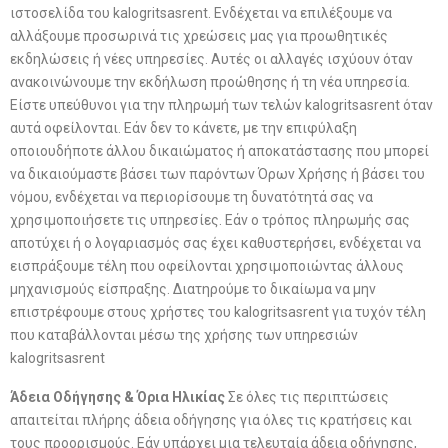
ιστοσελίδα του kalogritsasrent. Ενδέχεται να επιλέξουμε να
αλλάξουμε προσωρινά τις χρεώσεις μας για προωθητικές
εκδηλώσεις ή νέες υπηρεσίες. Αυτές οι αλλαγές ισχύουν όταν
ανακοινώνουμε την εκδήλωση προώθησης ή τη νέα υπηρεσία.
Είστε υπεύθυνοι για την πληρωμή των τελών kalogritsasrent όταν
αυτά οφείλονται. Εάν δεν το κάνετε, με την επιφύλαξη
οποιουδήποτε άλλου δικαιώματος ή αποκατάστασης που μπορεί
να δικαιούμαστε βάσει των παρόντων Όρων Χρήσης ή βάσει του
νόμου, ενδέχεται να περιορίσουμε τη δυνατότητά σας να
χρησιμοποιήσετε τις υπηρεσίες. Εάν ο τρόπος πληρωμής σας
αποτύχει ή ο λογαριασμός σας έχει καθυστερήσει, ενδέχεται να
εισπράξουμε τέλη που οφείλονται χρησιμοποιώντας άλλους
μηχανισμούς είσπραξης. Διατηρούμε το δικαίωμα να μην
επιστρέφουμε στους χρήστες του kalogritsasrent για τυχόν τέλη
που καταβάλλονται μέσω της χρήσης των υπηρεσιών
kalogritsasrent
Άδεια Οδήγησης & Όρια Ηλικίας
Σε όλες τις περιπτώσεις
απαιτείται πλήρης άδεια οδήγησης για όλες τις κρατήσεις και
τους προορισμούς. Εάν υπάρχει μια τελευταία άδεια οδήγησης,