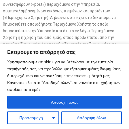
συνεισφέρουν («post») περιεχόμενο στην Υπηρεσία,
συμπεριλαμβανομένων εικόνων, κειμένων και προϊόντων
(«Περιεχόμενο Χρήστη»). Δηλώνετε ότι έχετε το δικαίωμα να
δημοσιεύετε οποιοδήποτε Περιεχόμενο Χρήστη το οποίο
δημοσιεύετε στην Υπηρεσία και ότι το εν λόγω Περιεχόμενο
Χρήστη ή η χρήση του από εμάς, όπως προβλέπεται από την
παρούσα Συμφωνία, δεν παραβιάζει αυτές τις Συμφωνίες, το
Εκτιμούμε το απόρρητό σας
εφαρμοστέο δίκαιο ή τα δικαιώματα πνευματικής ιδιοκτησίας
τρίτων. Μας παραχωρείτε μια μη αποκλειστική, μεταβιβάσιμη,
Χρησιμοποιούμε cookies για να βελτιώσουμε την εμπειρία
υποαδειοδοτούμενη, χωρίς δικαιώματα, παγκόσμια άδεια χρήσης
περιήγησής σας, να προβάλλουμε εξατομικευμένες διαφημίσεις
οποιουδήποτε Περιεχομένου Χρήστη που δημοσιεύετε στο
ή περιεχόμενο και να αναλύουμε την επισκεψιμότητά μας.
kalogritsasrent ή σε σχέση με αυτό. Αυτή η άδεια διαρκεί μέχρι να
Κάνοντας κλικ στο "Αποδοχή όλων", συναινείτε στη χρήση των
τερματίσετε τον λογαριασμό σας στο kalogritsasrent, εκτός από
cookies από εμάς.
την περίπτωση του Περιεχομένου Χρήστη που έχετε δημοσιεύσει,
δημοσιοποιήσει ή/και κοινοποιήσει σε άλλους. Εκτός από τα
Αποδοχή όλων
δικαιώματα που παρέχονται ρητά στο παρόν, διατηρείτε την
κυριότητα όλων των δικαιωμάτων, συμπεριλαμβανομένων των
δικαιωμάτων πνευματικής ιδιοκτησίας, στο Περιεχόμενο Χρήστη
Προσαρμογή
Απόρριψη όλων
που δημοσιεύετε στην Υπηρεσία kalogritsasrent, εκτός από το ότι,