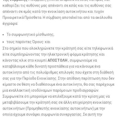
καθορίζει τις ευθύνες μας απέναντι σε εσάς και τις ευθύνες σας
απέναντι σε εμάς κατά την ενοικίαση αυτοκινήτου και τυχόν
Προαιρετικά Πρόσθετα. Η σύμβαση αποτελείται από τα ακόλουθα
έγγραφα:
Το συμφωνητικό μίσθωσης,
τους παρόντες Όρους· και
Στο σημείο που ολοκληρώνετε την κράτησή σας είτε τηλεφωνικά
είτε συμπληρώνοντας την ηλεκτρονική φόρμα κράτησης και
κάνοντας κλικ στο κουμπί
ΑΠΟΣΤΟΛΗ
, συμφωνούμε να
καταβάλουμε κάθε δυνατή προσπάθεια για να κάνουμε ένα
αυτοκίνητο από τις πολυάριθμες επιλογές που έχετε στη διάθεσή
σας για την Περίοδο Ενοικίασης. Στην απίθανη περίπτωση που δεν
είμαστε σε θέση να διαθέσουμε ένα αυτοκίνητο, θα σας παρέχουμε
μια εναλλακτική ισοδύναμων παρόμοιων προδιαγραφών.
Συμφωνείτε ότι μπορούμε να επιλέξουμε κατά την κρίση μας να
μεταβιβάσουμε την κράτησή σας σε άλλη επιχείρηση ενοικίασης
αυτοκινήτων (Προμηθευτής ενοικίασης αυτοκινήτων) με την
οποία έχουμε συνάψει συμφωνία συνεργασίας. Σε αυτή την