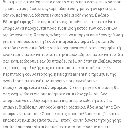
δίνουμε το αυτοκίνητο στο σωστό άτομο που έκανε την κράτηση.
Πρέπει να μας δώσετε έγκυρη άδεια οδήγησης, ή αν έρθετε με
οδηγό, πρέπει να δώσετε έγκυρη άδεια οδήγησης.
Ωράριο
Εξυπηρέτησης
Στις περισσότερες τοποθεσίες, τα αυτοκίνητα
μπορούν να παρέχονται προς ενοικίαση εκτός των κανονικών
ωρών εργασίας. Ωστόσο, ενδέχεται να υπάρχει επιπλέον χρέωση
για την υπηρεσία αυτή (
εκτός υπηρεσίας ωρών
), η οποία θα
καταβάλλεται απευθείας στο kalogritsasrent ή στον προμηθευτή
ενοικίασης αυτοκινήτου κατά την παραλαβή του αυτοκινήτου. Θα
σας ενημερώσουμε εάν θα υπάρξει χρέωση όταν επιβεβαιώσετε
τις ώρες παραλαβής σας στο αίτημα της κράτησής σας. Σε
περίπτωση καθυστέρησης, η kalogritsasrent ή ο προμηθευτής
ενοικίασης αυτοκινήτων μπορεί να συμφωνήσει να
παρέχει
υπηρεσία εκτός ωραρίου
. Σε αυτή την περίπτωση θα
σας ενημερώσει για οποιαδήποτε επιπλέον χρέωση. Δεν
μπορούμε να αναλάβουμε καμία περαιτέρω ευθύνη όταν δεν
υπάρχει διαθέσιμη υπηρεσία εκτός ωραρίου.
Άδεια χρήσης
Εάν
συμφωνείτε με τους Όρους και τις προϋποθέσεις και (1) είστε
επαρκούς ηλικίας (άνω των 21 ετών) και τη δυνατότητα χρήσης
του kalogritsasrent και δεσμεύεστε από τους όρους και τις