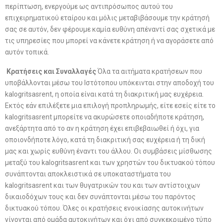
περίπτωση, ενεργούμε ως αντιπρόσωπος αυτού του
επιχειρηματικού εταίρου και μόλις μεταβιβάσουμε την κράτησή
σας σε αυτόν, δεν φέρουμε καμία ευθύνη απέναντί σας σχετικά με
τις υπηρεσίες που μπορεί να κάνετε κράτηση ή να αγοράσετε από
αυτόν τοπικά.
Κρατήσεις και Συναλλαγές
Όλα τα αιτήματα κρατήσεων που
υποβάλλονται μέσω του Ιστότοπου υπόκεινται στην αποδοχή του
kalogritsasrent, η οποία είναι κατά τη διακριτική μας ευχέρεια.
Εκτός εάν επιλέξετε μια επιλογή προπληρωμής, είτε εσείς είτε το
kalogritsasrent μπορείτε να ακυρώσετε οποιαδήποτε κράτηση,
ανεξάρτητα από το αν η κράτηση έχει επιβεβαιωθεί ή όχι, για
οποιονδήποτε λόγο, κατά τη διακριτική σας ευχέρεια ή τη δική
μας και χωρίς ευθύνη έναντι του άλλου. Οι συμβάσεις μίσθωσης
μεταξύ του kalogritsasrent και των χρηστών του δικτυακού τόπου
συνάπτονται αποκλειστικά σε υποκαταστήματα του
kalogritsasrent και των θυγατρικών του και των αντίστοιχων
δικαιοδόχων τους και δεν συνάπτονται μέσω του παρόντος
δικτυακού τόπου. Όλες οι κρατήσεις ενοικίασης αυτοκινήτων
γίνονται από ομάδα αυτοκινήτων και όχι από συγκεκριμένο τύπο