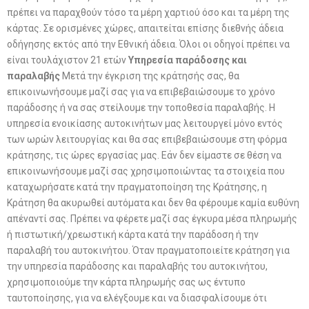
πρέπει να παραχθούν τόσο τα μέρη χαρτιού όσο και τα μέρη της
κάρτας. Σε ορισμένες χώρες, απαιτείται επίσης διεθνής άδεια
οδήγησης εκτός από την Εθνική άδεια. Όλοι οι οδηγοί πρέπει να
είναι τουλάχιστον 21 ετών
Υπηρεσία παράδοσης και
παραλαβής
Μετά την έγκριση της κράτησής σας, θα
επικοινωνήσουμε μαζί σας για να επιβεβαιώσουμε το χρόνο
παράδοσης ή να σας στείλουμε την τοποθεσία παραλαβής. Η
υπηρεσία ενοικίασης αυτοκινήτων μας λειτουργεί μόνο εντός
των ωρών λειτουργίας και θα σας επιβεβαιώσουμε στη φόρμα
κράτησης, τις ώρες εργασίας μας. Εάν δεν είμαστε σε θέση να
επικοινωνήσουμε μαζί σας χρησιμοποιώντας τα στοιχεία που
καταχωρήσατε κατά την πραγματοποίηση της Κράτησης, η
Κράτηση θα ακυρωθεί αυτόματα και δεν θα φέρουμε καμία ευθύνη
απέναντί σας. Πρέπει να φέρετε μαζί σας έγκυρα μέσα πληρωμής
ή πιστωτική/χρεωστική κάρτα κατά την παράδοση ή την
παραλαβή του αυτοκινήτου. Όταν πραγματοποιείτε κράτηση για
την υπηρεσία παράδοσης και παραλαβής του αυτοκινήτου,
χρησιμοποιούμε την κάρτα πληρωμής σας ως έντυπο
ταυτοποίησης, για να ελέγξουμε και να διασφαλίσουμε ότι