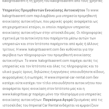
kalogritsasrent ή τη χρήση του kalogritsasrent από τους χρήστες.
Υπηρεσίες Προμηθευτών Ενοικίασης Αυτοκινήτου
Το www.
kalogritsasrent.com περιλαμβάνει μια υπηρεσία προμηθευτή
ενοικίασης αυτοκινήτων, που μερικές φορές αναφέρεται ως
επιχειρηματικοί εταίροι, οι οποίοι παρέχουν υπηρεσίες
ενοικίασης αυτοκινήτων στην ιστοσελίδα μας. Οι πληροφορίες
σχετικά με τα αυτοκίνητα που παρέχονται μέσω αυτών των
υπηρεσιών και στον Ιστότοπο παρέχονται από εμάς ή άλλους
τρίτους. Η www. kalogritsasrent.com δεν ευθύνεται για την
ακρίβεια των πληροφοριών του προμηθευτή ενοικίασης
αυτοκινήτων. Το www. kalogritsasrent.com παρέχει αυτές τις
υπηρεσίες και τον Ιστότοπο και όλες τις πληροφορίες και το
υλικό χωρίς όρους, δηλώσεις ή εγγυήσεις οποιουδήποτε είδους,
εκφρασμένες ή σιωπηρές. Η www.imperial-car-rental.com δεν
κατέχει ούτε κατέχει τον τίτλο οποιουδήποτε αυτοκινήτου που
αναφέρεται προς ενοικίαση στον Ιστότοπο μας και η
www.kalogritsas.gr παρέχει μόνο την πλατφόρμα για υπηρεσίες
ενοικίασης αυτοκινήτων.
Παγκόσμια Αγορά
Ορισμένες από τις
ιστοσελίδες του Imperial Car Rental ενδέχεται να εμφανίζουν