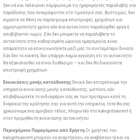
ξεκινά και τελειώνει σύμφωνα με τις ημερομηνίες παραλαβής και
παράδοσης που αναγράφονται στο τιμολόγιό σας. Δυστυχώς, δεν
είμαστε σε θέση να παράσχουμε επιστροφές χρημάτων για
αχρησιμοποίητο χρόνο εάν ένα αυτοκίνητο παραληφθεί αργά ή
αποβιβαστεί νωρίς. Εάν δεν μπορείτε να παραλάβετε το
αυτοκίνητο στην καθορισμένη ώρα και ημερομηνία, είναι
απαραίτητο να επικοινωνήσετε μαζί μας το συντομότερο δυνατό.
Εάν δεν το κάνετε, δεν υπάρχει καμία εγγύηση ότι το αυτοκίνητο
θα εξακολουθεί να είναι διαθέσιμο — και δεν θα δικαιούστε
επιστροφή χρημάτων.
Ενοικιάσεις μονής κατεύθυνσης
Γενικά δεν επιτρέπουμε την
υπηρεσία ενοικίασης μονής κατεύθυνσης, ωστόσο, εάν
επιβεβαιώσετε το ενδιαφέρον σας εκ των προτέρων κατά τη
διάρκεια της κράτησής σας για αυτή την υπηρεσία, τότε θα σας
χρεώσουμε ένα αμοιβαίο τέλος, πληρωτέο στο kalogritsasrent ή
στον προμηθευτή ενοικίασης αυτοκινήτου
Περιεχόμενο Παραγόμενο από Χρήστη
Οι χρήστες του
kalogritsasrent μπορούν να αναρτήσουν, να ανεβάσουν ή/και να