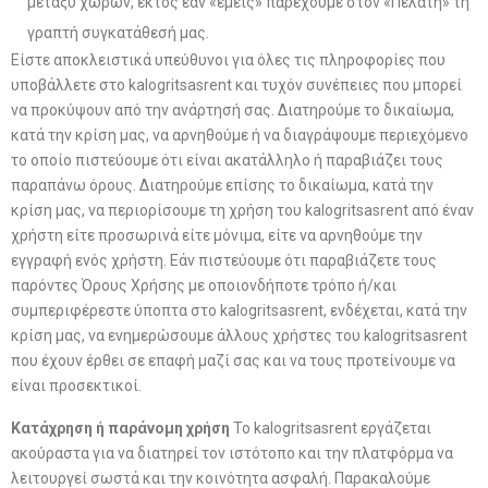
μεταξύ χωρών, εκτός εάν «εμείς» παρέχουμε στον «Πελάτη» τη
γραπτή συγκατάθεσή μας.
Είστε αποκλειστικά υπεύθυνοι για όλες τις πληροφορίες που
υποβάλλετε στο kalogritsasrent και τυχόν συνέπειες που μπορεί
να προκύψουν από την ανάρτησή σας. Διατηρούμε το δικαίωμα,
κατά την κρίση μας, να αρνηθούμε ή να διαγράψουμε περιεχόμενο
το οποίο πιστεύουμε ότι είναι ακατάλληλο ή παραβιάζει τους
παραπάνω όρους. Διατηρούμε επίσης το δικαίωμα, κατά την
κρίση μας, να περιορίσουμε τη χρήση του kalogritsasrent από έναν
χρήστη είτε προσωρινά είτε μόνιμα, είτε να αρνηθούμε την
εγγραφή ενός χρήστη. Εάν πιστεύουμε ότι παραβιάζετε τους
παρόντες Όρους Χρήσης με οποιονδήποτε τρόπο ή/και
συμπεριφέρεστε ύποπτα στο kalogritsasrent, ενδέχεται, κατά την
κρίση μας, να ενημερώσουμε άλλους χρήστες του kalogritsasrent
που έχουν έρθει σε επαφή μαζί σας και να τους προτείνουμε να
είναι προσεκτικοί.
Κατάχρηση ή παράνομη χρήση
Το kalogritsasrent εργάζεται
ακούραστα για να διατηρεί τον ιστότοπο και την πλατφόρμα να
λειτουργεί σωστά και την κοινότητα ασφαλή. Παρακαλούμε