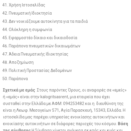
Χρήση Ιστοσελίδας
Πνευματική Ιδιοκτησία
Δεν νοικιάζουμε αυτοκίνητα για τα παιδιά
Ολόκληρη η συμφωνία
Εφαρμοστέο δίκαιο και δικαιοδοσία
Παράπονα πνευματικών δικαιωμάτων
Άδεια Πνευματικής Ιδιοκτησίας
Αποζημίωση
Πολιτική Προστασίας Δεδομένων
Παράπονα
Σχετικά με εμάς
Στους παρόντες Όρους, οι αναφορές σε «εμείς»
ή «εμάς» είναι στην kalogritsasrent, μια εταιρεία που έχει
συσταθεί στην Ελλάδα με ΑΦΜ: 094253482 και η διευθύνση της
είναι η Λεωφ. Μεσογείων 571, Αγία Παρασκευή, 15343, Ελλάδα. Η
ιστοσελίδα μας παρέχει υπηρεσίες ενοικίασης αυτοκινήτων και
ενοικίασης αυτοκινήτων σε διάφορες περιοχές του κόσμου.
Βάση
της σύμβασης
Η Σύμβαση γίνεται ανάμεσα σε εσάς και εμάς και