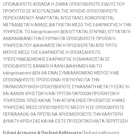
ΟΠΟΙΑΔΉΠΟΤΕ ΑΠΏΛΕΙΑ Ή ΖΗΜΊΑ ΟΠΟΙΟΥΔΉΠΟΤΕ ΕΊΔΟΥΣ ΠΟΥ
ΠΡΟΚΎΠΤΕΙ ΩΣ ΑΠΟΤΈΛΕΣΜΑ ΤΗΣ ΧΡΉΣΗΣ ΟΠΟΙΟΥΔΉΠΟΤΕ
ΠΕΡΙΕΧΟΜΈΝΟΥ ΑΝΑΡΤΆΤΑΙ, ΑΠΟΣΤΑΛΕΊ, ΚΟΙΝΟΠΟΙΕΊΤΑΙ,
ΜΕΤΑΔΊΔΕΤΑΙ Ή ΆΛΛΩΣ ΔΙΑΤΊΘΕΤΑΙ ΜΈΣΩ ΤΗΣ ΕΦΑΡΜΟΓΉΣ Ή ΤΗΝ
ΥΠΗΡΕΣΊΑ. ΤΟ kalogritsasrent ΔΕΝ ΕΓΓΥΆΤΑΙ, ΕΓΚΡΊΝΕΙ, ΕΓΓΥΆΤΑΙ Ή
ΑΝΑΛΑΜΒΆΝΕΙ ΤΗΝ ΕΥΘΎΝΗ ΓΙΑ ΟΠΟΙΟΔΉΠΟΤΕ ΠΡΟΪΌΝ Ή
ΥΠΗΡΕΣΊΑ ΠΟΥ ΔΙΑΦΗΜΊΖΕΤΑΙ Ή ΠΡΟΣΦΈΡΕΤΑΙ ΑΠΌ ΤΡΊΤΟ
ΜΈΡΟΣ ΜΈΣΩ ΤΗΣ ΕΦΑΡΜΟΓΉΣ Ή ΟΠΟΙΑΣΔΉΠΟΤΕ
ΥΠΕΡΣΥΝΔΕΔΕΜΈΝΗΣ ΕΦΑΡΜΟΓΉΣ Ή ΕΜΦΑΝΊΖΕΤΑΙ ΣΕ
ΟΠΟΙΟΔΉΠΟΤΕ BANNER Ή ΆΛΛΗ ΔΙΑΦΉΜΙΣΗ ΚΑΙ ΤΟ
kalogritsasrent ΔΕΝ ΘΑ ΕΊΝΑΙ ΣΥΜΒΑΛΛΌΜΕΝΟ ΜΈΡΟΣ Ή ΜΕ
ΟΠΟΙΟΝΔΉΠΟΤΕ ΤΡΌΠΟ ΕΊΝΑΙ ΥΠΕΎΘΥΝΟ ΓΙΑ ΤΗΝ
ΠΑΡΑΚΟΛΟΎΘΗΣΗ ΟΠΟΙΟΥΔΉΠΟΤΕ ΣΥΝΑΛΛΑΓΉ ΜΕΤΑΞΎ ΕΣΆΣ Ή/
ΚΑΙ ΆΛΛΩΝ ΧΡΗΣΤΏΝ Ή/ΚΑΙ ΤΡΊΤΩΝ ΠΑΡΌΧΩΝ ΠΡΟΪΌΝΤΩΝ Ή
ΥΠΗΡΕΣΙΏΝ. ΌΠΩΣ ΚΑΙ ΜΕ ΤΗΝ ΑΓΟΡΆ ΕΝΌΣ ΠΡΟΪΌΝΤΟΣ Ή ΜΙΑΣ
ΥΠΗΡΕΣΊΑΣ ΜΈΣΩ ΟΠΟΙΟΥΔΉΠΟΤΕ ΜΈΣΟΥ Ή ΣΕ ΟΠΟΙΟΔΉΠΟΤΕ
ΠΕΡΙΒΆΛΛΟΝ, ΘΑ ΠΡΈΠΕΙ ΝΑ ΧΡΗΣΙΜΟΠΟΙΕΊΤΕ ΤΗΝ ΚΑΛΎΤΕΡΗ
ΔΥΝΑΤΉ ΚΡΊΣΗ ΣΑΣ ΚΑΙ ΝΑ ΕΊΣΤΕ ΠΡΟΣΕΚΤΙΚΟΊ ΚΑΤΆ ΠΕΡΊΠΤΩΣΗ.
Ειδικά Αιτήματα & Παιδικά Καθίσματα
Παιδικά καθίσματα,