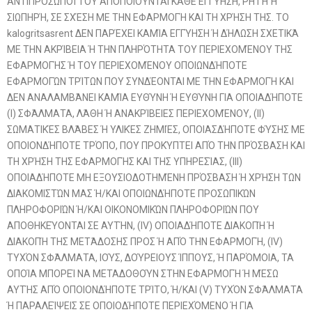
ΑΝΤΙΠΡΌΣΩΠΟΊ ΤΟΥ ΑΠΟΠΟΙΟΎΝΤΑΙ ΚΆΘΕ ΕΓΓΎΗΣΗ, ΡΗΤΉ Ή
ΣΙΩΠΗΡΉ, ΣΕ ΣΧΈΣΗ ΜΕ ΤΗΝ ΕΦΑΡΜΟΓΉ ΚΑΙ ΤΗ ΧΡΉΣΗ ΤΗΣ. ΤΟ
kalogritsasrent ΔΕΝ ΠΑΡΈΧΕΙ ΚΑΜΊΑ ΕΓΓΎΗΣΗ Ή ΔΉΛΩΣΗ ΣΧΕΤΙΚΆ
ΜΕ ΤΗΝ ΑΚΡΊΒΕΙΑ Ή ΤΗΝ ΠΛΗΡΌΤΗΤΑ ΤΟΥ ΠΕΡΙΕΧΟΜΈΝΟΥ ΤΗΣ
ΕΦΑΡΜΟΓΉΣ Ή ΤΟΥ ΠΕΡΙΕΧΟΜΈΝΟΥ ΟΠΟΙΩΝΔΉΠΟΤΕ
ΕΦΑΡΜΟΓΏΝ ΤΡΊΤΩΝ ΠΟΥ ΣΥΝΔΈΟΝΤΑΙ ΜΕ ΤΗΝ ΕΦΑΡΜΟΓΉ ΚΑΙ
ΔΕΝ ΑΝΑΛΑΜΒΆΝΕΙ ΚΑΜΊΑ ΕΥΘΎΝΗ Ή ΕΥΘΎΝΗ ΓΙΑ ΟΠΟΙΑΔΉΠΟΤΕ
(I) ΣΦΆΛΜΑΤΑ, ΛΆΘΗ Ή ΑΝΑΚΡΊΒΕΙΕΣ ΠΕΡΙΕΧΟΜΈΝΟΥ, (II)
ΣΩΜΑΤΙΚΈΣ ΒΛΆΒΕΣ Ή ΥΛΙΚΈΣ ΖΗΜΙΈΣ, ΟΠΟΙΑΣΔΉΠΟΤΕ ΦΎΣΗΣ ΜΕ
ΟΠΟΙΟΝΔΉΠΟΤΕ ΤΡΌΠΟ, ΠΟΥ ΠΡΟΚΎΠΤΕΙ ΑΠΌ ΤΗΝ ΠΡΌΣΒΑΣΗ ΚΑΙ
ΤΗ ΧΡΉΣΗ ΤΗΣ ΕΦΑΡΜΟΓΉΣ ΚΑΙ ΤΗΣ ΥΠΗΡΕΣΊΑΣ, (III)
ΟΠΟΙΑΔΉΠΟΤΕ ΜΗ ΕΞΟΥΣΙΟΔΟΤΗΜΈΝΗ ΠΡΌΣΒΑΣΗ Ή ΧΡΉΣΗ ΤΩΝ
ΔΙΑΚΟΜΙΣΤΏΝ ΜΑΣ Ή/ΚΑΙ ΟΠΟΙΩΝΔΉΠΟΤΕ ΠΡΟΣΩΠΙΚΏΝ
ΠΛΗΡΟΦΟΡΙΏΝ Ή/ΚΑΙ ΟΙΚΟΝΟΜΙΚΏΝ ΠΛΗΡΟΦΟΡΙΏΝ ΠΟΥ
ΑΠΟΘΗΚΕΎΟΝΤΑΙ ΣΕ ΑΥΤΉΝ, (IV) ΟΠΟΙΑΔΉΠΟΤΕ ΔΙΑΚΟΠΉ Ή
ΔΙΑΚΟΠΉ ΤΗΣ ΜΕΤΆΔΟΣΗΣ ΠΡΟΣ Ή ΑΠΌ ΤΗΝ ΕΦΑΡΜΟΓΉ, (IV)
ΤΥΧΌΝ ΣΦΆΛΜΑΤΑ, ΙΟΎΣ, ΔΟΎΡΕΙΟΥΣ ΊΠΠΟΥΣ, Ή ΠΑΡΌΜΟΙΑ, ΤΑ
ΟΠΟΊΑ ΜΠΟΡΕΊ ΝΑ ΜΕΤΑΔΟΘΟΎΝ ΣΤΗΝ ΕΦΑΡΜΟΓΉ Ή ΜΈΣΩ
ΑΥΤΉΣ ΑΠΌ ΟΠΟΙΟΝΔΉΠΟΤΕ ΤΡΊΤΟ, Ή/ΚΑΙ (V) ΤΥΧΌΝ ΣΦΆΛΜΑΤΑ
Ή ΠΑΡΑΛΕΊΨΕΙΣ ΣΕ ΟΠΟΙΟΔΉΠΟΤΕ ΠΕΡΙΕΧΌΜΕΝΟ Ή ΓΙΑ