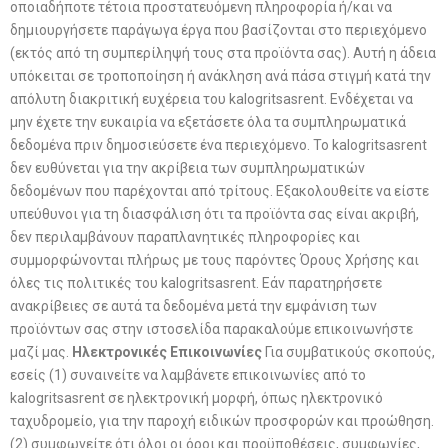
οποιαδήποτε τέτοια προστατευόμενη πληροφορία ή/και να
δημιουργήσετε παράγωγα έργα που βασίζονται στο περιεχόμενο
(εκτός από τη συμπερίληψή τους στα προϊόντα σας). Αυτή η άδεια
υπόκειται σε τροποποίηση ή ανάκληση ανά πάσα στιγμή κατά την
απόλυτη διακριτική ευχέρεια του kalogritsasrent. Ενδέχεται να
μην έχετε την ευκαιρία να εξετάσετε όλα τα συμπληρωματικά
δεδομένα πριν δημοσιεύσετε ένα περιεχόμενο. Το kalogritsasrent
δεν ευθύνεται για την ακρίβεια των συμπληρωματικών
δεδομένων που παρέχονται από τρίτους. Εξακολουθείτε να είστε
υπεύθυνοι για τη διασφάλιση ότι τα προϊόντα σας είναι ακριβή,
δεν περιλαμβάνουν παραπλανητικές πληροφορίες και
συμμορφώνονται πλήρως με τους παρόντες Όρους Χρήσης και
όλες τις πολιτικές του kalogritsasrent. Εάν παρατηρήσετε
ανακρίβειες σε αυτά τα δεδομένα μετά την εμφάνιση των
προϊόντων σας στην ιστοσελίδα παρακαλούμε επικοινωνήστε
μαζί μας.
Ηλεκτρονικές Επικοινωνίες
Για συμβατικούς σκοπούς,
εσείς (1) συναινείτε να λαμβάνετε επικοινωνίες από το
kalogritsasrent σε ηλεκτρονική μορφή, όπως ηλεκτρονικό
ταχυδρομείο, για την παροχή ειδικών προσφορών και προώθηση.
(2) συμφωνείτε ότι όλοι οι όροι και προϋποθέσεις, συμφωνίες,