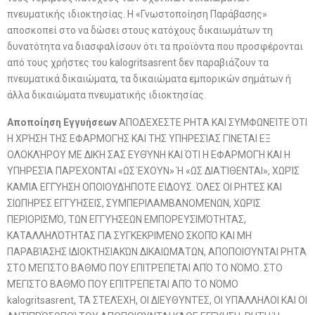
πνευματικής ιδιοκτησίας. Η «Γνωστοποίηση Παράβασης»
αποσκοπεί στο να δώσει στους κατόχους δικαιωμάτων τη
δυνατότητα να διασφαλίσουν ότι τα προϊόντα που προσφέρονται
από τους χρήστες του kalogritsasrent δεν παραβιάζουν τα
πνευματικά δικαιώματα, τα δικαιώματα εμπορικών σημάτων ή
άλλα δικαιώματα πνευματικής ιδιοκτησίας.
Αποποίηση Εγγυήσεων
ΑΠΟΔΈΧΕΣΤΕ ΡΗΤΆ ΚΑΙ ΣΥΜΦΩΝΕΊΤΕ ΌΤΙ
Η ΧΡΉΣΗ ΤΗΣ ΕΦΑΡΜΟΓΉΣ ΚΑΙ ΤΗΣ ΥΠΗΡΕΣΊΑΣ ΓΊΝΕΤΑΙ ΕΞ
ΟΛΟΚΛΉΡΟΥ ΜΕ ΔΙΚΉ ΣΑΣ ΕΥΘΎΝΗ ΚΑΙ ΌΤΙ Η ΕΦΑΡΜΟΓΉ ΚΑΙ Η
ΥΠΗΡΕΣΊΑ ΠΑΡΈΧΟΝΤΑΙ «ΩΣ ΈΧΟΥΝ» Ή «ΩΣ ΔΙΑΤΊΘΕΝΤΑΙ», ΧΩΡΊΣ
ΚΑΜΊΑ ΕΓΓΎΗΣΗ ΟΠΟΙΟΥΔΉΠΟΤΕ ΕΊΔΟΥΣ. ΌΛΕΣ ΟΙ ΡΗΤΈΣ ΚΑΙ
ΣΙΩΠΗΡΈΣ ΕΓΓΥΉΣΕΙΣ, ΣΥΜΠΕΡΙΛΑΜΒΑΝΟΜΈΝΩΝ, ΧΩΡΊΣ
ΠΕΡΙΟΡΙΣΜΌ, ΤΩΝ ΕΓΓΥΉΣΕΩΝ ΕΜΠΟΡΕΥΣΙΜΌΤΗΤΑΣ,
ΚΑΤΑΛΛΗΛΌΤΗΤΑΣ ΓΙΑ ΣΥΓΚΕΚΡΙΜΈΝΟ ΣΚΟΠΌ ΚΑΙ ΜΗ
ΠΑΡΑΒΊΑΣΗΣ ΙΔΙΟΚΤΗΣΙΑΚΏΝ ΔΙΚΑΙΩΜΆΤΩΝ, ΑΠΟΠΟΙΟΎΝΤΑΙ ΡΗΤΆ
ΣΤΟ ΜΈΓΙΣΤΟ ΒΑΘΜΌ ΠΟΥ ΕΠΙΤΡΈΠΕΤΑΙ ΑΠΌ ΤΟ ΝΌΜΟ. ΣΤΟ
ΜΈΓΙΣΤΟ ΒΑΘΜΌ ΠΟΥ ΕΠΙΤΡΈΠΕΤΑΙ ΑΠΌ ΤΟ ΝΌΜΟ
kalogritsasrent, ΤΑ ΣΤΕΛΈΧΗ, ΟΙ ΔΙΕΥΘΥΝΤΈΣ, ΟΙ ΥΠΆΛΛΗΛΟΙ ΚΑΙ ΟΙ