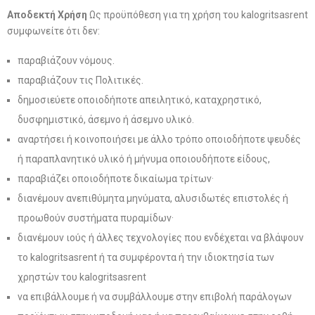
Αποδεκτή Χρήση
Ως προϋπόθεση για τη χρήση του kalogritsasrent
συμφωνείτε ότι δεν:
παραβιάζουν νόμους.
παραβιάζουν τις Πολιτικές.
δημοσιεύετε οποιοδήποτε απειλητικό, καταχρηστικό,
δυσφημιστικό, άσεμνο ή άσεμνο υλικό.
αναρτήσει ή κοινοποιήσει με άλλο τρόπο οποιοδήποτε ψευδές
ή παραπλανητικό υλικό ή μήνυμα οποιουδήποτε είδους,
παραβιάζει οποιοδήποτε δικαίωμα τρίτων·
διανέμουν ανεπιθύμητα μηνύματα, αλυσιδωτές επιστολές ή
προωθούν συστήματα πυραμίδων·
διανέμουν ιούς ή άλλες τεχνολογίες που ενδέχεται να βλάψουν
το kalogritsasrent ή τα συμφέροντα ή την ιδιοκτησία των
χρηστών του kalogritsasrent
να επιβάλλουμε ή να συμβάλλουμε στην επιβολή παράλογων